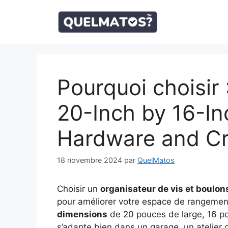
Aller
au
contenu
Pourquoi choisir
20-Inch by 16-In
Hardware and Cr
18 novembre 2024
par
QuelMatos
Choisir un
organisateur de vis et boulon
pour améliorer votre espace de rangeme
dimensions
de 20 pouces de large, 16 po
s’adapte bien dans un garage, un atelier 