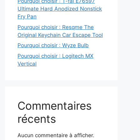
Pourquoi choisir : T-fal E76597
Ultimate Hard Anodized Nonstick
Fry Pan
Pourquoi choisir : Resqme The
Original Keychain Car Escape Tool
Pourquoi choisir : Wyze Bulb
Pourquoi choisir : Logitech MX
Vertical
Commentaires
récents
Aucun commentaire à afficher.